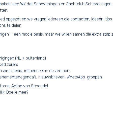
maken: een WK dat Scheveningen en Jachtclub Scheveningen o
tten.
ed opgezet en we vragen iedereen die contacten, ideeën, tips 
ons te delen.
vingen — een mooie basis, maar we willen samen die extra stap
nigingen (NL + buitenland)
ed zeilers
sors, media, influencers in de zeilsport
evenementenagenda’s, nieuwsbrieven, WhatsApp-groepen
force: Anton van Schendel
jk. Doe je mee?