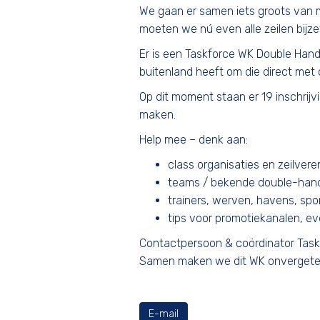
We gaan er samen iets groots van 
moeten we nú even alle zeilen bijze
Er is een Taskforce WK Double Hand
buitenland heeft om die direct met 
Op dit moment staan er 19 inschrij
maken.
Help mee – denk aan:
class organisaties en zeilvere
teams / bekende double-hand
trainers, werven, havens, spon
tips voor promotiekanalen, 
Contactpersoon & coördinator Task
Samen maken we dit WK onvergeteli
E-mail