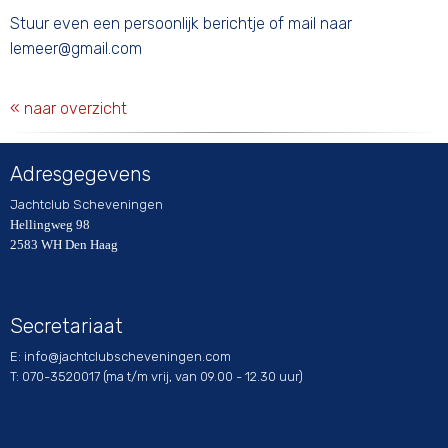
Stuur even een persoonlijk berichtje of mail naar
reemel
@gmail.com
« naar overzicht
Adresgegevens
Jachtclub Scheveningen
Hellingweg 98
2583 WH Den Haag
Secretariaat
E:
ofni
@jachtclubscheveningen.com
T: 070-3520017 (ma t/m vrij, van 09.00 - 12.30 uur)